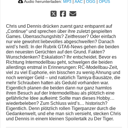
Audio herunterladen:
MP3
|
AAC
|
OGG
|
OPUS
Chris und Dennis drücken zuerst ganz entspannt auf
„Continue“ und sprechen über ihre zuletzt gespielten
Games. Überraschungshits? Zeitfresser? Oder einfach
nur wie gewohnt liebevolles abgeschweifen? Danach
wird’s heiß: In der Rubrik GTA6-News gehen die beiden
den neuesten Gerüchten auf den Grund. Fakten?
Wunschdenken? Eskalation? Ihr entscheidet. Bevor es
Richtung Intermodellbau geht, schwelgen die beiden
allerdings erstmal in Erinnerungen: RC-Modellbau-Zeit,
viel zu viel Euphorie, ein bisschen zu wenig Ahnung und
noch weniger Geld – und natürlich Tamiya-Bausätze, die
mehr Schrauben hatten als Geduld vorhanden war.
Eigentlich planen die beiden dann nur ganz harmlos
ihren Besuch auf der Intermodellbau als plötzlich eine
gefährliche Idee aufkeimt: Sollte man dieses Hobby…
wiederbeleben? Zum Schluss wird’s… historisch?
Eigentlich. Denn plötzlich rollen Tigerpanzer durch die
Gedankenwelt, und ehe man sich versieht, stecken Chris
und Dennis in einem kleinen Spoilertalk zu Der Tiger.