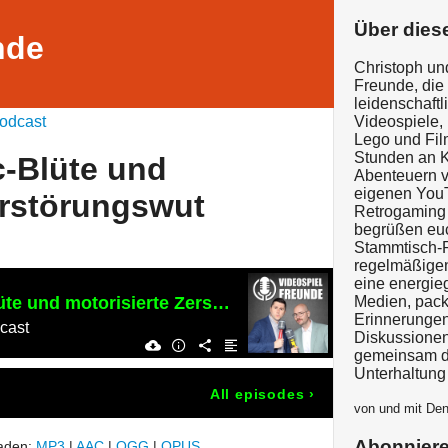
Über dies
nde
Christoph un
Freunde, die 
leidenschaft
odcast
Videospiele,
Lego und Fil
Stunden an K
c-Blüte und
Abenteuern v
eigenen YouTu
erstörungswut
Retrogaming
begrüßen euc
Stammtisch-P
regelmäßigen
eine energie
#141 Die Ipecac-Blüte und motorisierte Zerstörungswut
Medien, pack
Erinnerunge
cast
Diskussionen
gemeinsam di
Unterhaltung
All episodes
›
von und mit Den
Abonnier
laden:
MP3
|
AAC
|
OGG
|
OPUS