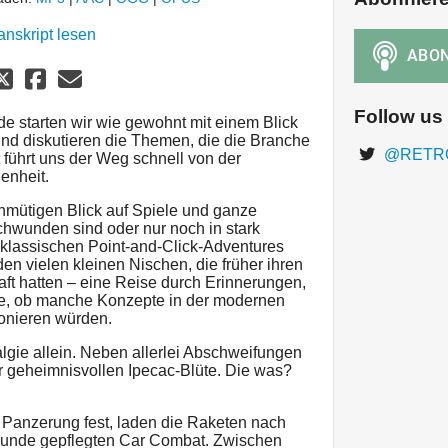
anskript lesen
Follow us
de starten wir wie gewohnt mit einem Blick
nd diskutieren die Themen, die die Branche
@RETROt
 führt uns der Weg schnell von der
enheit.
mütigen Blick auf Spiele und ganze
chwunden sind oder nur noch in stark
 klassischen Point-and-Click-Adventures
den vielen kleinen Nischen, die früher ihren
aft hatten – eine Reise durch Erinnerungen,
e, ob manche Konzepte in der modernen
ionieren würden.
talgie allein. Neben allerlei Abschweifungen
r geheimnisvollen Ipecac-Blüte. Die was?
 Panzerung fest, laden die Raketen nach
 Runde gepflegten Car Combat. Zwischen