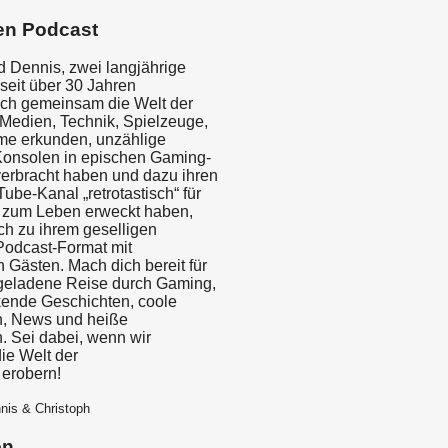
en Podcast
d Dennis, zwei langjährige
seit über 30 Jahren
lich gemeinsam die Welt der
 Medien, Technik, Spielzeuge,
me erkunden, unzählige
onsolen in epischen Gaming-
erbracht haben und dazu ihren
be-Kanal „retrotastisch“ für
 zum Leben erweckt haben,
h zu ihrem geselligen
odcast-Format mit
 Gästen. Mach dich bereit für
geladene Reise durch Gaming,
ende Geschichten, coole
n, News und heiße
. Sei dabei, wenn wir
e Welt der
 erobern!
nis & Christoph
en